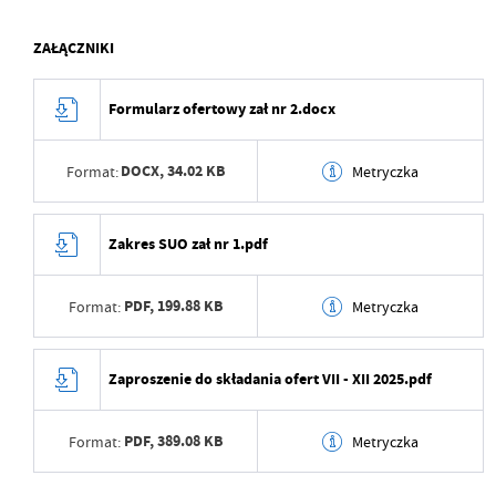
ZAŁĄCZNIKI
Formularz ofertowy zał nr 2.docx
DOCX,
34.02 KB
Format:
Metryczka
Data wytworzenia
2025-06-12 07:50:55
Zakres SUO zał nr 1.pdf
Wytworzył
Izabela Jurczak
PDF,
199.88 KB
Format:
Metryczka
Data opublikowania
2025-06-12 07:51:03
Opublikował
Izabela Jurczak
Data wytworzenia
2025-06-12 07:50:42
Zaproszenie do składania ofert VII - XII 2025.pdf
Data ostatniej
2025-06-12 05:51:03
Wytworzył
Izabela Jurczak
aktualizacji
PDF,
389.08 KB
Format:
Metryczka
Data opublikowania
2025-06-12 07:50:55
Ostatnio zaktualizował
Izabela Jurczak
Opublikował
Izabela Jurczak
Data wytworzenia
2025-06-12 07:49:44