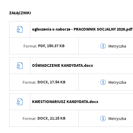
ZAŁĄCZNIKI
ogłoszenia o naborze - PRACOWNIK SOCJALNY 2026.pdf
PDF,
190.37 KB
Format:
Metryczka
Data wytworzenia
2026-04-14 09:27:30
OŚWIADCZENIE KANDYDATA.docx
Wytworzył
Izabela Jurczak
DOCX,
17.94 KB
Format:
Metryczka
Data opublikowania
2026-04-14 09:27:41
Opublikował
Izabela Jurczak
Data wytworzenia
2026-04-14 09:27:19
KWESTIONARIUSZ KANDYDATA.docx
Data ostatniej aktualizacji
2026-04-14 09:27:41
Wytworzył
Izabela Jurczak
Ostatnio zaktualizował
Izabela Jurczak
DOCX,
21.28 KB
Format:
Metryczka
Data opublikowania
2026-04-14 09:27:30
Opublikował
Izabela Jurczak
Data wytworzenia
2026-04-14 09:26:41